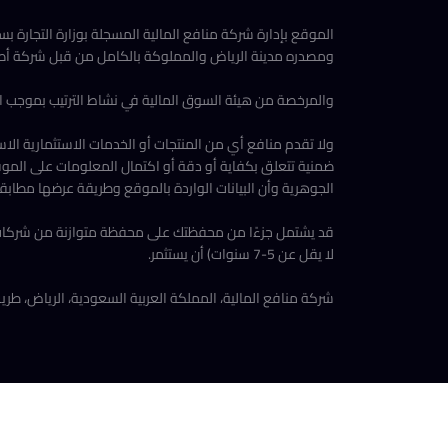
الموقع بإدارة شركة منافع المالية المسجلة بوزارة التجارة بسجل تجاري رقم (1010948849) والرقم الموحد للمنشأة (3718
ومصدره مدينة الرياض والمملوكة بالكامل من قبل شركة أصو
والمرخصة من هيئة السوق المالية في نشاط الترتيب بموجب الترخيص رقم (10-22241) بتاريخ 2022/04/18م، ومصرحة من هيئة السوق المالية ضمن معمل التقن
ولا تقدم منافع أي من المنتجات أو الخدمات الاستثمارية الا
ضمنية تتعلق بكفاية أو دقة أو اكتمال المعلومات على الموقع
الجوهرية وأن البيانات الواردة بالموقع وطريقة عرضها مطابقة
قد يشتمل جزءًا من محفظتك على محفظة متوازنة من شركات ناش
لا يقل عن 5-7 سنوات) أن يستثمر.
شركة منافع المالية، المملكة العربية السعودية، الرياض، طريق أنس بن مالك 3307 الطابق الثاني، الرمز البريد