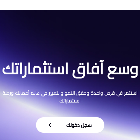
وسع آفاق استثماراتك
استثمر في فرص واعدة وحقق النمو والتغيير في عالم أعمالك ورحلة
استثماراتك
سجل دخولك