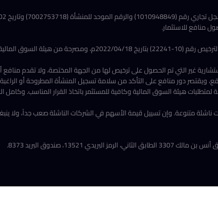
700275) وتاريخ 1439/06/02 هـ
ل منافع للاستثمار.
ية المالية بتاريخ 2018/07/16م.
ستشارية غير التي تم الحصول على ترخيص لها من الجهة المختصة، ولا تقدم منافع 
، ويقتصر دور منافع على التأكد من سلامة تسجيل المنشأة المطروحة أو الراغبة ب
 لمتطلبات هيئة السوق المالية وكافية للمستثمر باتخاذ القرار المناسب. وكامل ال
ئة متنوعة. وإن تسييل قيمة الأسهم في الشركات الناشئة صعب جداً، ولا ينبغي ل
ي 13521، صندوق البريد 8373.